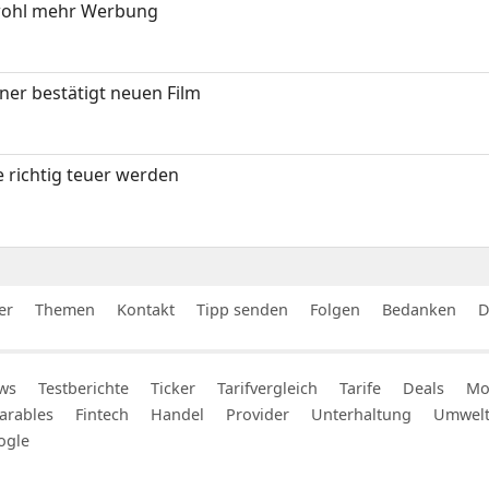
wohl mehr Werbung
ner bestätigt neuen Film
 richtig teuer werden
er
Themen
Kontakt
Tipp senden
Folgen
Bedanken
D
ws
Testberichte
Ticker
Tarifvergleich
Tarife
Deals
Mob
arables
Fintech
Handel
Provider
Unterhaltung
Umwel
ogle