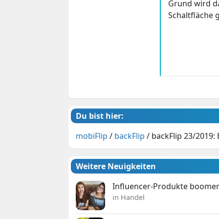
Grund wird da
Schaltfläche g
Du bist hier:
mobiFlip
/
backFlip
/
backFlip 23/2019:
Weitere Neuigkeiten
Influencer-Produkte boomen
in Handel