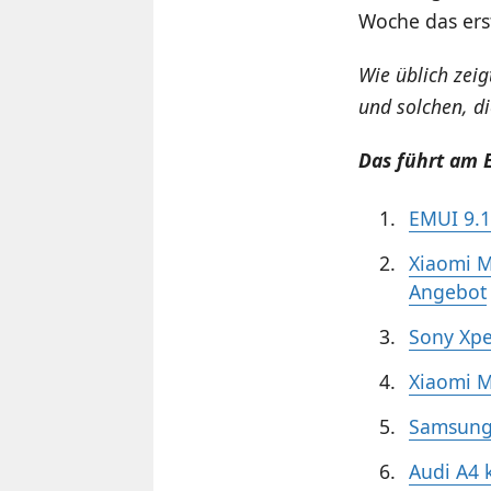
Woche das ers
Wie üblich zei
und solchen, d
Das führt am E
EMUI 9.1
Xiaomi M
Angebot
Sony Xper
Xiaomi M
Samsung 
Audi A4 