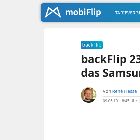
TARIFVERG
backFlip
backFlip 2
das Samsu
Von
René Hesse
09.06.19 | 8:45 Uhr