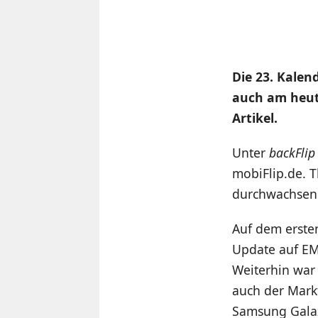
Die 23. Kalen
auch am heuti
Artikel.
Unter
backFli
mobiFlip.de. 
durchwachsen
Auf dem ersten
Update auf EM
Weiterhin war
auch der Markt
Samsung Galax