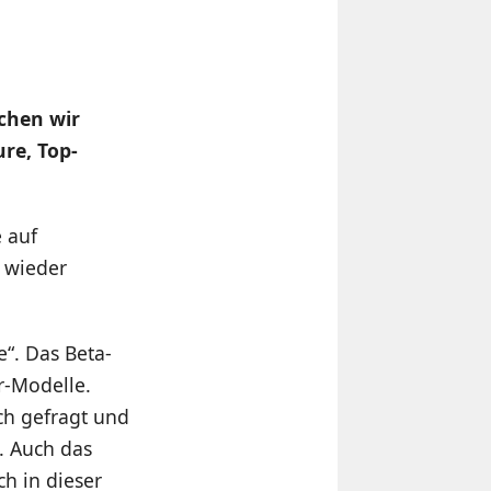
ichen wir
re, Top-
e auf
 wieder
“. Das Beta-
r-Modelle.
ch gefragt und
s. Auch das
h in dieser