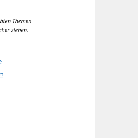
iebten Themen
cher ziehen.
e
im