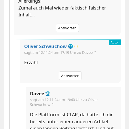
Allerdings!
Zumal auch Mal wieder faktisch falscher
Inhalt…
Antworten
Oliver Schwuchow
♾️
sagt am
12.11.24 um 17:19 Uhr
zu Davee ⇡
Erzähl
Antworten
Davee
🏆
sagt am
12.11.24 um 19:40 Uhr
zu Oliver
Schwuchow ⇡
Die Plattform ist CLAR, da hatte ich dir
bereits unter einem anderen Artikel
einen langen Beitrag verfasst. Und auf