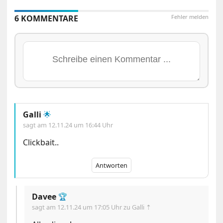
6 KOMMENTARE
Fehler melden
Galli
🌟
sagt am
12.11.24 um 16:44 Uhr
Clickbait..
Antworten
Davee
🏆
sagt am
12.11.24 um 17:05 Uhr
zu Galli ⇡