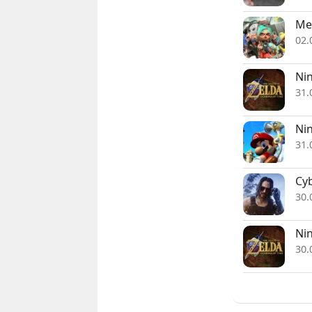
Me
02.
Ni
31.
Nin
31.
Cyb
30.
Nin
30.