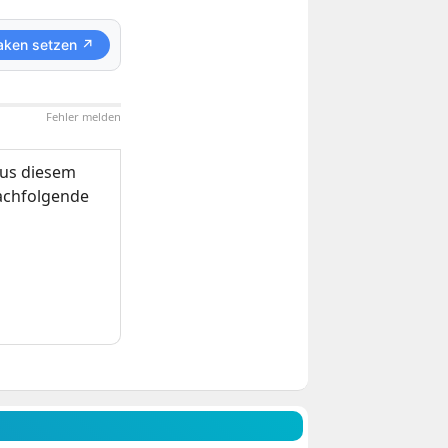
aken setzen ↗
Fehler melden
us diesem
nachfolgende