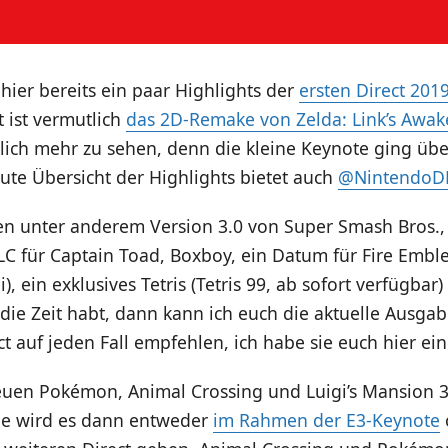
hier bereits ein paar Highlights der
ersten Direct 201
 ist vermutlich
das 2D-Remake von Zelda: Link’s Awa
lich mehr zu sehen, denn die kleine Keynote ging übe
ute Übersicht der Highlights bietet auch
@NintendoD
en unter anderem Version 3.0 von Super Smash Bros.,
C für Captain Toad, Boxboy, ein Datum für Fire Embl
i), ein exklusives Tetris (Tetris 99, ab sofort verfügbar)
r die Zeit habt, dann kann ich euch die aktuelle Ausga
t auf jeden Fall empfehlen, ich habe sie euch hier e
euen Pokémon, Animal Crossing und Luigi’s Mansion 3
Die wird es dann entweder
im Rahmen der E3-Keynote