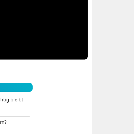
tig bleibt
em?