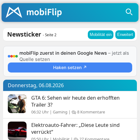
Newsticker
Mobilität ein
Erweitert
- Seite 2
mobiFlip zuerst in deinen Google News
– jetzt als
Quelle setzen
Haken setzen ↗
Donnerstag, 06.08.2026
GTA 6: Sehen wir heute den erhofften
Trailer 3?
06:32 Uhr | Gaming |
8 Kommentare
Elektroauto-Fahrer: „Diese Leute sind
verrückt“
05:50 Uhr | Mobilität |
27 Kommentare